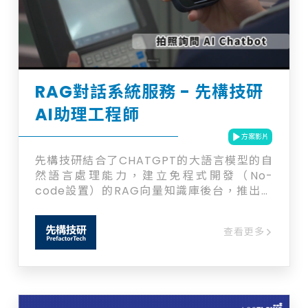
立使用，也可視店家營運需求整合使用，適用
於各式餐飲規模的品牌與店型。 ➢ 選擇大麥
迎向大賣，累積超過 6,000 店口碑好評推
薦！
RAG對話系統服務 - 先構技研
AI助理工程師
方案影片
先構技研結合了CHATGPT的大語言模型的自
然語言處理能力，建立免程式開發（No-
code設置）的RAG向量知識庫後台，推出企
業專屬的LINE AI助理工程師。這樣企業能夠快
速、簡便地創建專屬的生成式【AI助理工程
查看更多
師】，提供更準確的回應，從而提高工作效
率。 ✔ 提升工作效率與專業支持 隨著技術的
快速發展，工程師在企業中扮演著越來越重要
的角色，他們的效率直接關係到公司的成功與
發展。然而，工程師通常需要花費大量時間在