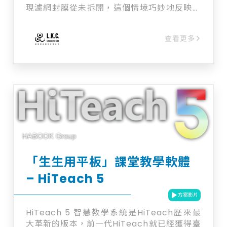
現濾網封膜從未拆開，這個情境巧妙地反映了
許多企業在資安防護上的盲點。 我們投入高昂
成本導入 WAF，卻可能因配置不當或缺乏檢
查看更多
視。讓這項採購，從一項保護性資產，變成了
無謂的營運支出。 問題不在產品技術，而在於
那些部署過程中難以避免的盲點： ・設定不
全：為了趕專案上線，WAF 仍處於僅記錄的
監控模式，未真正啟用阻擋功能。 ・保護範圍
的遺漏：開發團隊發布了新的 API 或網站剛上
線，卻忘了通知資安團隊納入 WAF 的保護範
圍。 ・防禦策略的僵化：沿用著兩年前的防禦
規則，如何面對千變萬化的攻擊手法？ 如何知
道您的 WAF 是否也處於這種「未拆封」的狀
態？ 與其反覆猜想，不如用 LKCArgusHack
「生生用平板」課堂教學軟體
直接做一次！歡迎與我們洽詢。
– HiTeach 5
方案影片
HiTeach 5 智慧教學系統是HiTeach歷來最
大革新的版本，前一代HiTeach就已經獲得臺