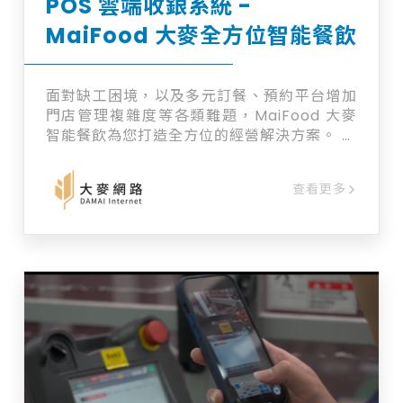
POS 雲端收銀系統 -
MaiFood 大麥全方位智能餐飲
面對缺工困境，以及多元訂餐、預約平台增加
門店管理複雜度等各類難題，MaiFood 大麥
智能餐飲為您打造全方位的經營解決方案。 以
「POS 雲端收銀系統」為核心，高度整合多項
系統模組，包含：LINE 線上訂餐、掃碼點餐、
查看更多
聚客行銷、餐廳控位、會員儲值、取餐叫號及
KDS 餐飲廚控系統，並提供串接多元金流、餐
飲物流、電子發票等第三方服務，將營運管理
與雲端數據完美結合。 MaiFood 幫助您：
【活用服務人力】簡化門店營運流程，讓人力
更專注於顧客體驗與關係經營。 【精準數據經
營】打破憑感覺經營的盲點，掌握關鍵數據即
時分析，打造更具韌性的營運模式。 【深化會
員經營】快速累積品牌會員，搭配多元行銷方
案，鞏固消費習慣，創造高回流。 MaiFood
大麥智能餐飲系統靈活彈性，各系統既可以獨