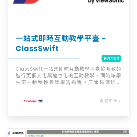
一站式即時互動教學平臺 -
ClassSwift
方案影片
ClassSwift一站式即時互動教學平臺協助教師
進行更個人化與適性化的互動教學，同時讓學
生更主動積極參與學習過程。無論是傳統課
堂、線上教學、或複合式教學，ClassSwift都
能在教室的互動顯示器上輕鬆使用，教師不僅
查看更多
能即時檢視學生的學習情況，也能更精確地掌
握學生的學習成效。 其AI教師助理功能具備兩
大工具，「測驗生成器」讓教師透過相當簡單
的操作，即時生成符合各年級課綱要求的測驗
題目，還可隨即派送給學生作答，不僅增加課
堂互動，也能即時掌握學生的學習狀況。 此