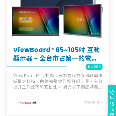
月簽發， 人工換證流程將成為 IT 部門最大日
常負擔。 ・驗證部署靠人工：手動修改 DNS
TXT 記錄、 逐台換裝憑證，流程冗長、出錯
率高、停機風險大。 ・缺乏管控與留痕：無法
滿足 ISO 27001 內控分權要求， 稽核時難以
提供完整作業軌跡。 潤新資訊CLM 以「全流
程自動化 + 嚴謹審核 + 法遵合規」為核心，
串接申請、DNS 驗證、簽發、F5 部署到自動
續簽，讓企業憑證管理告別人工，達到「憑證
ViewBoard® 65~105吋 互動
永不過期」的目標。
顯示器 - 全台市占第一的電子
白板解決方案
方案影片
ViewBoard® 互動顯示器為當代會議和教學場
域量身打造，內建完整協作與註記工具，有效
提升工作效率和互動性。 另有以下關鍵特色：
▶ 互動顯示器濾藍光認證，有效護眼不疲勞
聯
▶ 65吋至105吋適合各種規模的使用空間 ▶
查看更多
絡
USB-C 一線即可隨插即用，分享內容最快速
我
▶ 跨裝置、跨網域無線投影，支援多人同時投
們
影展示 ▶ 超精細觸控 (UFT) 技術，提供自然