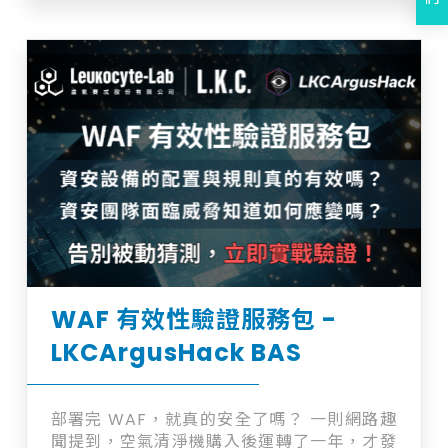
流暢的書寫體驗 ▶ 大尺寸+無限畫布，協作書
寫空間無極限 ▶ 支援線上遠端管理系統，遠
端集中管理所有顯示裝置
WAF 有效性驗證服務包 -
LKCArgusHack BAS
部署完 WAF，就真的安全了嗎？ 一則網路趣
聞提到，空氣清淨機購入後運轉了一年，才發