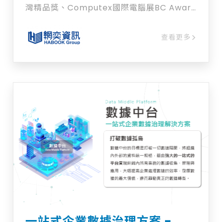
灣精品獎、Computex國際電腦展BC Award
等大獎的肯定，新推出的5代除了更高效流暢
的互動教學體驗，全新的同步推送、同步互
查看更多
動、同步任務、同步測驗等教學應用模組，讓
教學、評量、診斷、補救更加環環相扣，有效
實現數據決策、差異化教學、素養導向教學，
不論遠距或現場，都可以幫助每一位教師，成
就每一個孩子。 HiTeach 5是強大的電子白
板軟體，也是師生互動同步數據的工具，更是
整合線上雲端平台資源的應用終端，讓使用者
不必在許多軟體、平台間學習與繁瑣的切換，
一下是電子白板軟體(例如：
Sketchboard、Jamboard、
myViewBoard、Miro、Whiteboard、
Klaxoon…等)，一下又是為了測驗、互動而使
用的軟體或平台(例如：Kahoot、Google
Form、Quizizz、Pear Deck、Slido…等)，
更進一步的還得另外的學習輔助平台(例如：
Moodle、Google classroom…等)。這些，
HiTeach 5，通通提供給您，一套搞定！ 歡
一站式企業數據治理方案 -