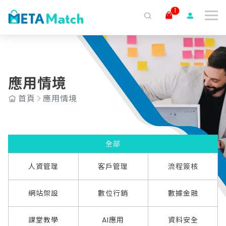
1
搜尋
ai agent
會議記錄
AI 客服
claude
gemini
SaaS
全部
人資管理
客戶管理
流程簽核
應用情境
首頁
應用情境
網站架設
數位行銷
數據金融
課堂教學
AI應用
資料安全
全部
IT 維運／整合
淨零碳排
人資管理
客戶管理
流程簽核
網站架設
數位行銷
數據金融
課堂教學
AI應用
資料安全