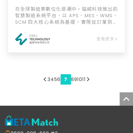
在全球製造業數位化浪潮中，鎰威科技推出的
智慧製造系統平台，以 APS、MES、WMS、
SCM 四大核心系統為基礎，實現從訂單到交
付的全流程數位化管理，協助企業全面掌握生
產、倉儲與供應鏈狀態，讓營運更高效、決策
查看更多
更精準、成本更可控，邁向智慧製造新時代。
3
4
5
6
7
8
9
10
11