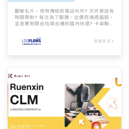
翻著名片，使用傳統的電話叫件? 文件寄送有
時間限制? 每次為了服務、比價而傷透腦筋，
並浪費時間去找尋合適的國內快遞? 卡車聯推
出了國內快遞服務，結合智慧雲端TMS系統，
提供以下優勢： 1. 及時送達 透過專業的車
查看更多
隊，提供高效率且快速的送件服務，確保您的
文件及時送達。 2. 價格透明 提供透明的價格
方案，無需反覆比價，節省您的時間成本。 3.
全程追蹤 實時追蹤您的包裹狀態，隨時掌握送
件進度。 4. 專業服務 專業的快遞團隊提供貼
心的服務，確保您的文件安全送達。 立即體驗
我們的國內快遞服務，為您的業務增添便利！
**嚐鮮價$9,990/年，原價$15,000**