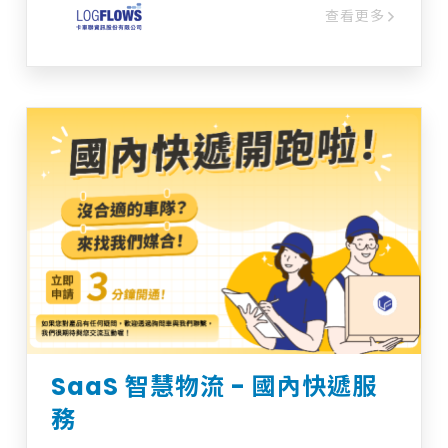
結算，一站式數據化管理所有運輸作業流程。
查看更多
的支持與建議。 ✔ 歡迎體驗與使用 先構技研
將您的司機、分包商、客戶聚集在一個共享的
開發的企業AI助理工程師系統，不僅提升了工
生態系統中 科技可以在 一天內改變您的物流
程師的工作效率，還促進了跨領域知識的整合
體驗。 成為市場領導者並立即採用
與應用。而本系統採用訂閱制模式，隨著RAG
LOGFLOWS !
技術的進一步發展，先構將持續更新AI助理功
能與效率，提供智能化、高效能的技術支持，
成為企業不可或缺的工作夥伴。 立即體驗AI助
理工程師，歡迎透過詢問車洽詢!
SaaS 智慧物流 - 國內快遞服
務