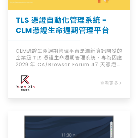
TLS 憑證自動化管理系統 -
CLM憑證生命週期管理平台
CLM憑證生命週期管理平台是潤新資訊開發的
企業級 TLS 憑證生命週期管理系統，專為因應
2029 年 CA/Browser Forum 47 天憑證效
期新制而生，特別適合管理 F5 BIG-IP 負載
平衡器、多網域憑證，以及需符合 ISO 27001
查看更多
內控稽核的中大型企業。 【為什麼現在要導
入？】 CA/Browser Forum Ballot SC-081
決議，TLS 憑證最長效期將於 2029 年正式縮
短至 47 天，屆時每張憑證一年須更新約 8
次，更新頻率是現在的 12 倍；DNS 驗證
（DCV）重複使用期限更縮短至僅 10 天，人
工作業幾乎無法承受。 【企業面臨三大管理危
機】 ・更新頻率暴增：47 天效期迫使近乎每