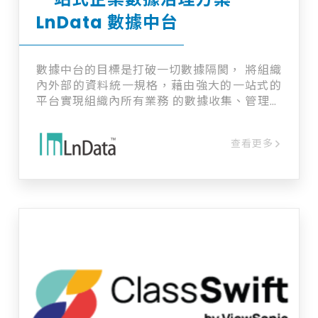
迎加入詢問車洽詢！
LnData 數據中台
數據中台的目標是打破一切數據隔閡， 將組織
內外部的資料統一規格，藉由強大的一站式的
平台實現組織內所有業務 的數據收集、管理與
應用，大幅提高企業處理數據的效率，發揮數
據的最大價值，進而驅動真正的數據轉型。
查看更多
LnData 數據中台可以做到什麼？ • 數據採集
與整合 • 數據倉儲與管理 • 數據治理與安全 •
數據分析與應用