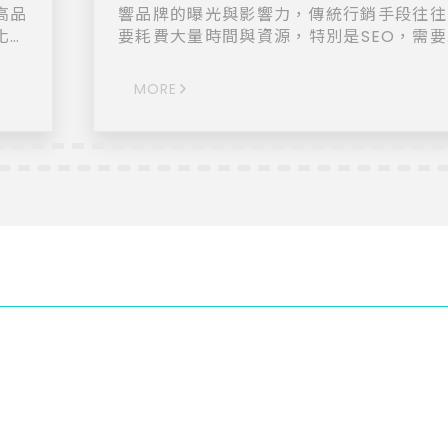
高品
響品牌的曝光與影響力，傳統行銷手段往往
化？
要耗費大量時間與資源，特別是SEO，需要
團隊
期投入才能見效。 玩構網路提供「Google 關
進的
鍵字廣告」，幫助品牌快速提升曝光度。只
MORE
統，
設定關鍵字、自訂預算，就能將您的網站排
文案
搜尋結果頁面頂端，跳脫自然排序的限制，
脫穎
最短時間吸引目標受眾。 解決痛點： 1.快速見
效，突破SEO限制 關鍵字廣告能立即提升
。無
曝光，省去SEO所需的長時間經營，讓行銷
體貼
高效。 2.降低行銷成本，提升投資回報 僅需
的內
為點擊支付廣告費，確保每一分預算都能直
不僅
用於觸達目標客戶。 3.掌握行銷策略 自訂預
活動
算與投放條件，實現針對性廣告投放，為品
爭取最佳效益。
關重
出高
幫助
應能
客戶