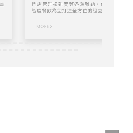
需
門店管理複雜度等各類難題，MaiFood 大
長
智能餐飲為您打造全方位的經營解決方案。 以
「POS 雲端收銀系統」為核心，高度整合多
需
系統模組，包含：LINE 線上訂餐、掃碼點餐
MORE
在
聚客行銷、餐廳控位、會員儲值、取餐叫號
以
KDS 餐飲廚控系統，並提供串接多元金流、
飲物流、電子發票等第三方服務，將營運管
網站
與雲端數據完美結合。 MaiFood 幫助您：
更
【活用服務人力】簡化門店營運流程，讓人
更專注於顧客體驗與關係經營。 【精準數據
接
營】打破憑感覺經營的盲點，掌握關鍵數據
時分析，打造更具韌性的營運模式。 【深化
牌
員經營】快速累積品牌會員，搭配多元行銷
案，鞏固消費習慣，創造高回流。 MaiFood
大麥智能餐飲系統靈活彈性，各系統既可以
立使用，也可視店家營運需求整合使用，適
於各式餐飲規模的品牌與店型。 ➢ 選擇大麥
迎向大賣，累積超過 6,000 店口碑好評
薦！