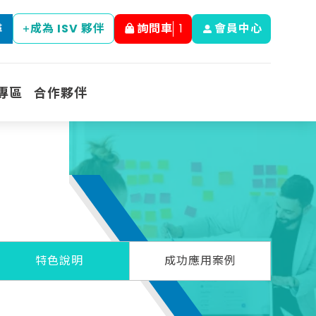
成為 ISV 夥伴
詢問車
1
會員中心
尋
專區
合作夥伴
特色說明
成功應用案例