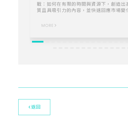
戰：如何在有限的時間與資源下，創造出
質且具吸引力的內容，並快速回應市場變
AI行銷大獅應運而生，作為一款專為行銷
量身打造的智慧行銷方案，它結合了最先
MORE
大規模語言模型（LLM）與 RAG 開源系
幫助企業高效生成符合 SEO 標準的行銷
與視覺素材，讓品牌在競爭激烈的市場中
而出。 高效內容創建與審核： AI行銷大獅的
核心優勢之一在於其強大的內容生成能力
論是產品描述、廣告標語，還是社群媒
文，系統都能快速生成一致且具吸引力
容，大幅節省行銷人員的時間與精力。這
縮短了創意內容的上市時間，還能讓行銷
更快推向市場，搶佔先機。 客戶行為分析與策
略建議： 在行銷領域，數據驅動的決策至
要。當系統偵測到特定客群對某產品表現
度興趣時，會自動生成相應的行銷方案，
返回
團隊精準掌握商機。這種靈活的市場回
力，讓企業能夠更快速地調整策略，滿足
需求，並提升轉化率。 創意生成與個性化行