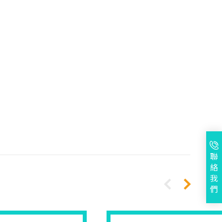
聯
絡
我
們