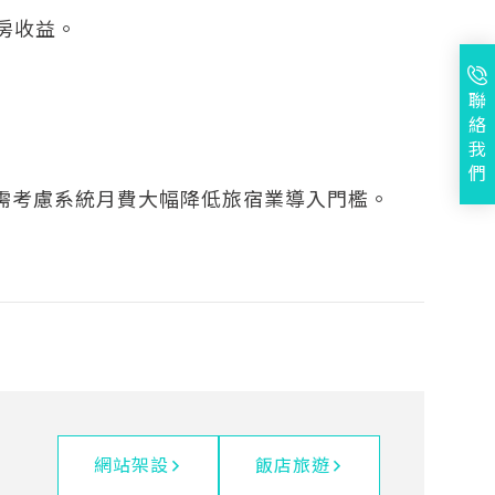
房收益。
聯
絡
我
們
，不需考慮系統月費大幅降低旅宿業導入門檻。
網站架設
飯店旅遊