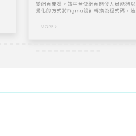
。
變網頁開發。該平台使網頁開發人員能夠以
覺化的方式將Figma設計轉換為程式碼，
提升至原來的十倍，大大提高了溝通和測試
效率。 pxCode的主要目標是簡化和加速設計
MORE
到代碼的轉換過程。通過其先進的技術和直
的界面，開發人員可以迅速且精確地將設計
換為高品質的HTML和CSS代碼，減少重
動和錯誤。 pxCode的優勢包括高效轉換、改
進溝通、即時響應測試。設計師和開發人員
以在同一平台上協作，實時反饋和修改設計
並通過即時響應測試確保質量。