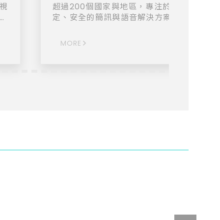
視
超過200個國家與地區，專注於提供高效、
速度
定、安全的簡訊與語音解決方案。我們幫助
的
業實現全球客戶互動，提升品牌影響力。 簡訊
行業服務應用 ◆ 電商平台 ◆ 線上遊戲 ◆ 
MORE
觀
交媒體 ◆ 餐飲服務 ◆ 金融保險 ◆ 影音串
轉
◆ 物流快遞 ◆ 健康醫療
複勞
可
，