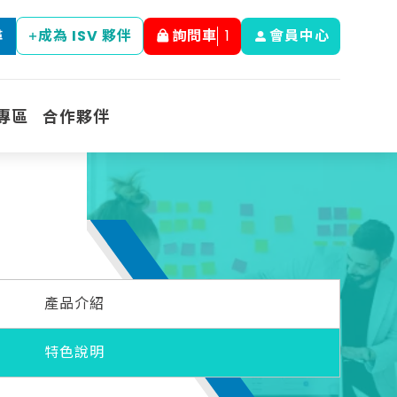
成為 ISV 夥伴
詢問車
1
會員中心
尋
專區
合作夥伴
產品介紹
特色說明