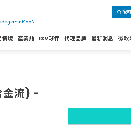
搜
ude
gemini
SaaS
用情境
產業館
ISV夥伴
代理品牌
最新消息
微軟
金流) -