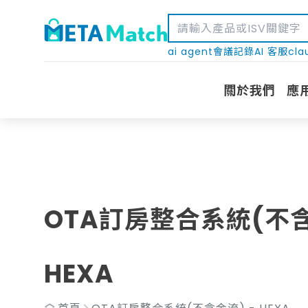
ai agent
會議記錄
AI 客服
cla
關於我們
應
OTA訂房整合系統(不含
HEXA