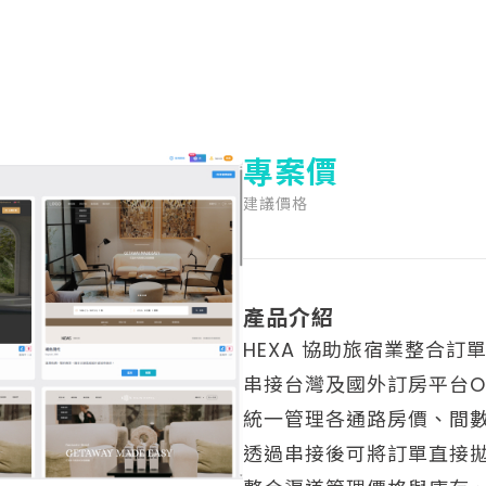
專案價
建議價格
產品介紹
HEXA 協助旅宿業整合訂
串接台灣及國外訂房平台O
統一管理各通路房價、間
透過串接後可將訂單直接拋