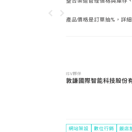
整合渠道管理價格與庫存
產品價格是訂單抽%，詳
ISV夥伴
敦謙國際智能科技股份
網站架設
數位行銷
飯店