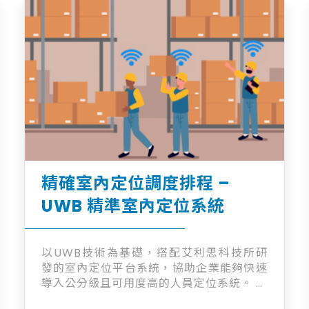
業內既有系統，完成知識庫搜索、系統資料
探勘、系統代理操作、多步驟任務規劃等任
務，也可介接機器學習(ML)/深度學習(DL)
模型，建立預測及決策。本系統並提供權限
控管與追蹤記錄，降低導入風險、提升導入
速度，讓企業以可控的方式將 AI 能力導入
日常營運與製造決策。
精確室內定位調度排程 –
UWB 精準室內定位系統
以UWB技術為基礎，搭配艾利思科技所研
發的室內定位平台系統，協助企業能夠快速
導入公分級且可用度高的人員定位系統。 艾
利思定位系統提供下列模組功能： 1. 即時定