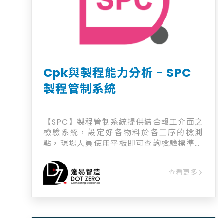
Cpk與製程能力分析 - SPC
製程管制系統
【SPC】製程管制系統提供結合報工介面之
檢驗系統，設定好各物料於各工序的檢測
點，現場人員使用平板即可查詢檢驗標準並
回傳結果。進貨及出貨檢驗亦搭配SPC輕鬆
輸入，搭配各式機台、員工及工單篩選功
查看更多
能，達成檢驗效率提高、報表記錄數位化、
問題來源高效定義等效果。