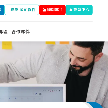
成為 ISV 夥伴
詢問車
1
會員中心
尋
專區
合作夥伴
M365 & Power
教育訓練
Platform應用