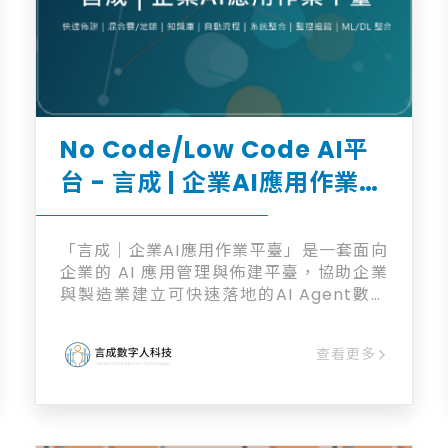
No Code/Low Code AI平
台 - 言成 | 企業AI應用作業平
臺
「言成｜企業AI應用作業平臺」是一套面向
企業的 AI 應用管理與佈建平臺，協助企業
與製造業建立可快速落地的AI Agent數字
員工。平臺以模版化 No Code/Low Code
架構為核心，支持雲端、混合雲或地端部
查看更多
署，並可彈性接入多種 LLM 服務、企業內
部知識庫(RAG)，透過工作流程(RPA)與
API 對接機制，能讓 AI Agent在授權與可
追蹤下，安全整合 MES、APS、ERP ...等企