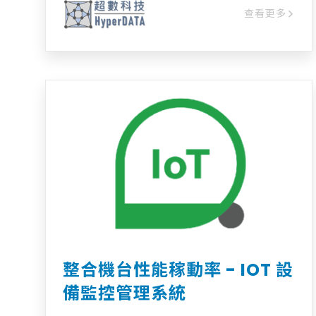
system with modules for specs,
查看更多
recommendations, auto-generation,
and explanations. 歡迎加入詢問車中與
我們洽詢!
整合機台性能稼動率 - IOT 設
備監控管理系統