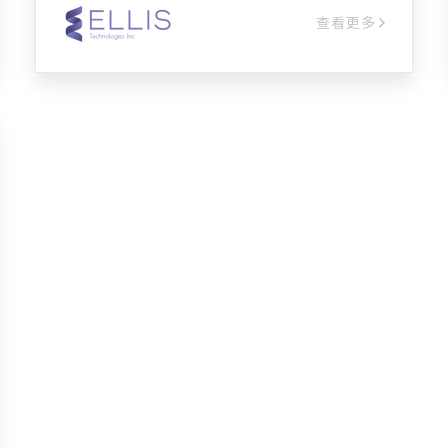
位功能 2. 歷史管理功能 3. 人員資產綁定功
查看更多
能 4. 警報管理功能 5. 訊息推播功能 6. 點
燈管理功能 7. 電子點名功能 8. 電子圍籬功
能