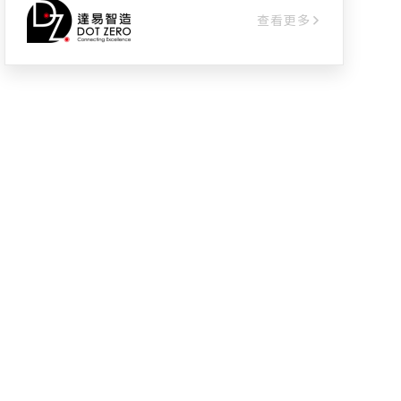
庫存即時異動管理，使盤點效率提高、庫存
查看更多
成本降低、餘料有效再利用。 【五大功能】
◆ 線邊倉移轉 ◆ 線上盤點 ◆ 進銷貨管理
◆ 批號管理 ◆ 物料篩選分析