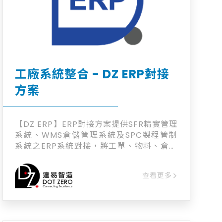
工廠系統整合 - DZ ERP對接
方案
【DZ ERP】ERP對接方案提供SFR精實管理
系統、WMS倉儲管理系統及SPC製程管制
系統之ERP系統對接，將工單、物料、倉儲
等資訊同步至跨平台系統，並取代部分ERP
功能，由三大系統的資訊以API串接或RPA
查看更多
串接等形式進行回寫同步，確保導入新系統
之餘，舊系統資料及使用不受影響。