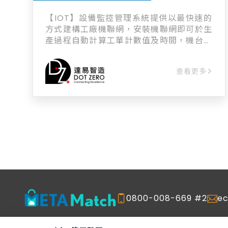
【IOT】設備監控管理系統提供以最快速的
方式建構工廠機聯網，安裝機聯網即可於生
產過程自動計算工單計數值及時間，機台亦
可設定警報通知，閒置或異常超過一段時間
即生成通知並回報，再搭配智慧篩選功能找
查看更多
出關鍵瓶頸。 【四大效益】 ◆ 機聯網整合
機台性能，提升機台稼動率。 ◆ 即時監控
設備狀態，降低待機時間。 ◆ 統計設備歷
史資料，異常警示通知及統計。 ◆ 延長設
備使用壽命，降低維護成本，提高營運安全
性並提高產能。
0800-008-669 #2
e