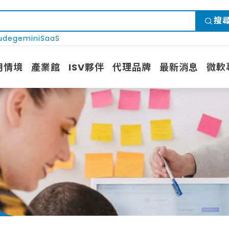
搜
ude
gemini
SaaS
用情境
產業館
ISV夥伴
代理品牌
最新消息
微軟
e 維運
資料安全應用
Copilot 系列應用