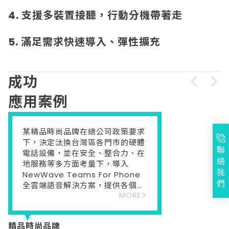
4. 支援多裝置接聽，行動分機帶著走
5. 滿足需求快速導入、彈性擴充
成功
應用案例
某精品時尚品牌在總公司政策要求
下，決定汰換台灣區各門市的硬體
聯
電話設備，並在安全、整合力、在
絡
地服務等多方面考量下，導入
我
NewWave Teams For Phone
們
全雲端語音解決方案，提供各個門
MORE
市區域市話代表號及每位同仁專屬
DID號碼。
精品時尚品牌
該品牌的客戶多為VIP等級，有專