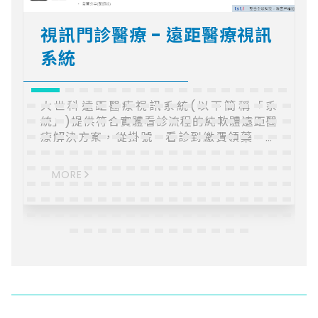
視訊門診醫療 - 遠距醫療視訊
系統
大世科遠距醫療視訊系統(以下簡稱「系
統」)提供符合實體看診流程的純軟體遠距醫
療解決方案，從掛號、看診到繳費領藥，透
過 API 與醫院系統整合或採獨立系統，讓醫
師像在實體診間看診一樣，患者也無須前往
MORE
醫院便能輕鬆看診/諮詢。 遠距醫療視訊系
統整合虛擬健保卡，醫師可透過「一鍵整
合」即可獲得民眾授權取得QRcode以調閱
雲端病歷，看診過程中可整合國際臨床資訊
標準FHIR進行醫療資訊交換，使醫療資訊透
明；繳費與領藥方面，系統整合醫院常用的
線上支付，未來將整合衛福部制定之電子處
方箋，民眾即可透過電子處方箋就近藥局領
藥，無須至醫院窗口繳費領藥。 遠距醫療視