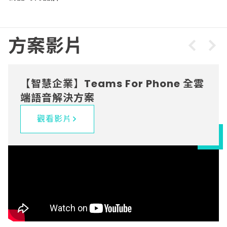
屬銷售人員為其服務，藉由DID專
線可以清楚描繪銷售員的客戶服務
歷程，有助於銷售業績分配。
方案影片
NewWave協助客戶建置Teams
For Phone雲端話務環境，並提供
上線後顧問諮詢與技術支援，透過
【智慧企業】Teams For Phone 全雲
客戶支持來確保平穩的運作和技術
問題排除。
端語音解決方案
觀看影片