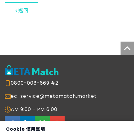
訊系統中的視訊提供眾多功能，如螢幕截
圖、鏡頭縮放、螢幕分享、檔案上傳、文字
返回
聊天室等功能，看診過程全程錄影留存；資
安方面，平台符合 WHO-ITU 國際遠距安全
規範與2024年通訊診察治療修正辦法，包含
採用DTLS 資料封包傳輸層安全協定、SRTP
安全即時傳輸協定傳輸以及使用標準加密演
算法，民眾進入診間時亦提供身分驗證以確
認為本人，提升視訊診療與個資安全性。 隨
著資訊技術逐步成熟、政策與法規鬆綁、醫
療人員與民眾接受度提升，大世科運用遠距
醫療視訊系統打破醫院實體圍牆，有效降低
醫療成本、突破距離限制並提升醫療品質成
0800-008-669 #2
效，鞏固健康平等。
ec-service@metamatch.market
AM 9:00 - PM 6:00
Cookie 使用聲明