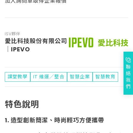
加入詢問車取得企業報價
ISV夥伴
愛比科技股份有限公司
｜IPEVO
聯
絡
課堂教學
IT 維運／整合
智慧企業
智慧教育
我
們
特色說明
1. 造型創新簡潔、時尚輕巧方便攜帶