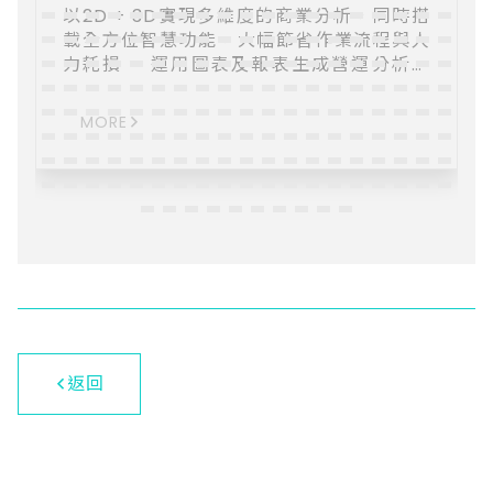
以2D + 3D實現多維度的商業分析，同時搭
載全方位智慧功能，大幅節省作業流程與人
力耗損。 ​運用圖表及報表生成營運分析場
景，提供製造、零售業等大型組織數據化決
策的最佳捷徑。 【數據連接】支持多種數據
MORE
庫、雲端服務和 API 【數據準備與管理】使
用視覺化 ETL 工作流進行高效處理，並按權
限進行協作，集中管理數據集和模型。 【數
據建模與分析】提供零代碼工具給業務人
員，通過視覺化界面進行協作。 【指標成果
與應用】數據集和模型可發布並共享並支持
多平台同步和即時交互功能，並能通過 API
輸出服務。
返回