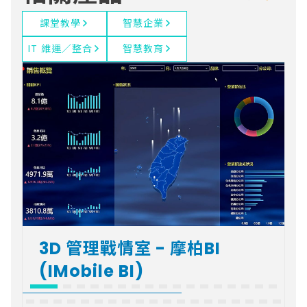
課堂教學
智慧企業
IT 維運／整合
智慧教育
3D 管理戰情室 - 摩柏BI
(IMobile BI)