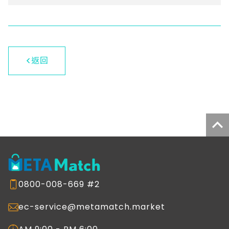
明；繳費與領藥方面，系統整合醫院常用的
線上支付，未來將整合衛福部制定之電子處
方箋，民眾即可透過電子處方箋就近藥局領
藥，無須至醫院窗口繳費領藥。 遠距醫療視
訊系統中的視訊提供眾多功能，如螢幕截
圖、鏡頭縮放、螢幕分享、檔案上傳、文字
返回
聊天室等功能，看診過程全程錄影留存；資
安方面，平台符合 WHO-ITU 國際遠距安全
規範與2024年通訊診察治療修正辦法，包含
採用DTLS 資料封包傳輸層安全協定、SRTP
安全即時傳輸協定傳輸以及使用標準加密演
算法，民眾進入診間時亦提供身分驗證以確
認為本人，提升視訊診療與個資安全性。 隨
著資訊技術逐步成熟、政策與法規鬆綁、醫
療人員與民眾接受度提升，大世科運用遠距
醫療視訊系統打破醫院實體圍牆，有效降低
醫療成本、突破距離限制並提升醫療品質成
0800-008-669 #2
效，鞏固健康平等。
ec-service@metamatch.market