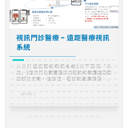
視訊門診醫療 - 遠距醫療視訊
系統
大世科遠距醫療視訊系統(以下簡稱「系
統」)提供符合實體看診流程的純軟體遠距醫
療解決方案，從掛號、看診到繳費領藥，透
過 API 與醫院系統整合或採獨立系統，讓醫
師像在實體診間看診一樣，患者也無須前往
MORE
醫院便能輕鬆看診/諮詢。 遠距醫療視訊系
統整合虛擬健保卡，醫師可透過「一鍵整
合」即可獲得民眾授權取得QRcode以調閱
雲端病歷，看診過程中可整合國際臨床資訊
標準FHIR進行醫療資訊交換，使醫療資訊透