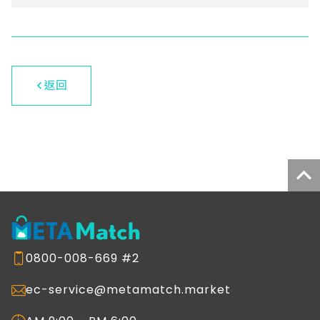
返回
0800-008-669 #2
ec-service@metamatch.market