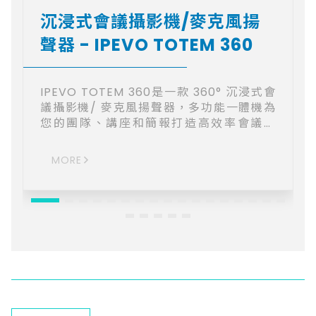
沉浸式會議攝影機/麥克風揚
聲器 - IPEVO TOTEM 360
IPEVO TOTEM 360是一款 360° 沉浸式會
議攝影機/ 麥克風揚聲器，多功能一體機為
您的團隊、講座和簡報打造高效率會議平
台。TOTEM 360 的沉浸式視訊模式，可讓
線上與會者彷彿就在現場，不論開會、講座
MORE
或是簡報，都能增加與會者臨場參與感。
TOTEM 360 輕巧好握且方便攜帶，其快速
調動的特性能將任何房間打造成混合式會議
空間。 <多功能一體機、沉浸式會議>
IPEVO TOTEM 360 是一款獨特且結合了高
畫質攝影鏡頭、麥克風和揚聲器一體成形的
多功能設備。只需將 TOTEM 360 輕鬆放置
於會議桌或會議室中心位置，即可完美捕捉
所有與會者的聲音與影像。 <增強型人工智
慧技術> TOTEM 360 配備四個鏡頭，提供