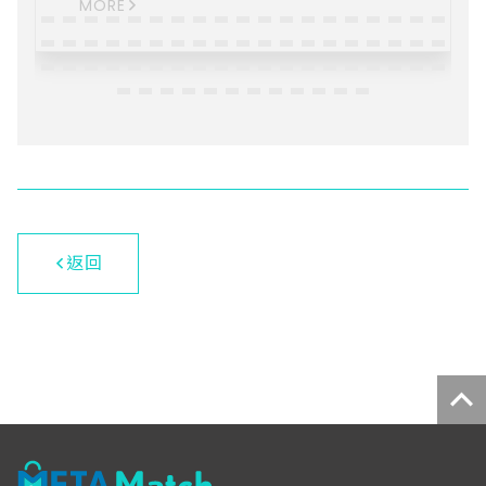
MORE
了最先進的大規模語言模型（LLM）與 RAG
開源系統，幫助企業高效生成符合 SEO 標準
的行銷文案與視覺素材，讓品牌在競爭激烈
的市場中脫穎而出。 高效內容創建與審核：
AI行銷大獅的核心優勢之一在於其強大的內
容生成能力。無論是產品描述、廣告標語，
還是社群媒體貼文，系統都能快速生成一致
且具吸引力的內容，大幅節省行銷人員的時
間與精力。這不僅縮短了創意內容的上市時
間，還能讓行銷活動更快推向市場，搶佔先
機。 客戶行為分析與策略建議： 在行銷領
返回
域，數據驅動的決策至關重要。當系統偵測
到特定客群對某產品表現出高度興趣時，會
自動生成相應的行銷方案，幫助團隊精準掌
握商機。這種靈活的市場回應能力，讓企業
能夠更快速地調整策略，滿足客戶需求，並
提升轉化率。 創意生成與個性化行銷： AI行
銷大獅的另一大亮點是其創意生成與個性化
能力。透過 AI 模型與其他創意工具的結合，
系統能夠自動生成多樣化的行銷內容，並根