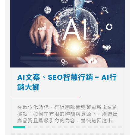
AI文案、SEO智慧行銷 - AI行
銷大獅
在數位化時代，行銷團隊面臨著前所未有的
挑戰：如何在有限的時間與資源下，創造出
高品質且具吸引力的內容，並快速回應市場
變化？AI行銷大獅應運而生，作為一款專為
行銷團隊量身打造的智慧行銷方案，它結合