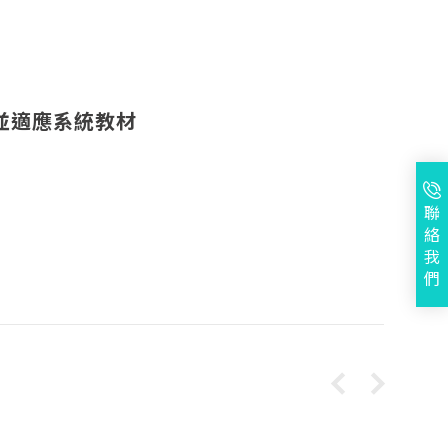
並適應系統教材
聯
絡
我
們