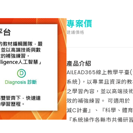
專案價
建議價格
產品介紹
AILEAD365線上教學
系統)，以專業且資深的
之學習內容，並以高端技
效的補強練習。 可適用於
減C計畫』、『科學、體
『系統操作各縣市共備研