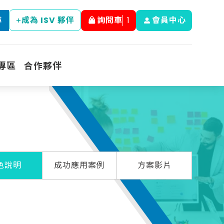
成為 ISV 夥伴
詢問車
1
會員中心
尋
專區
合作夥伴
色說明
成功應用案例
方案影片