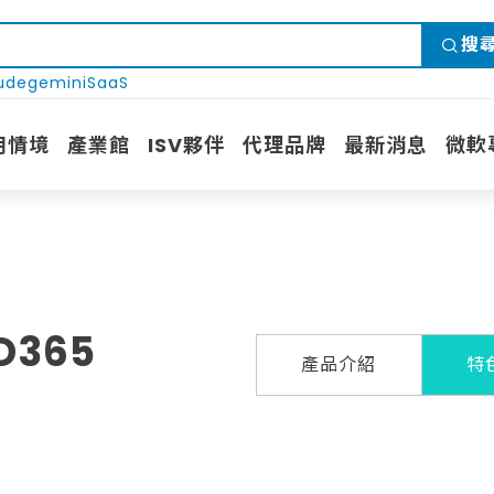
搜
ude
gemini
SaaS
用情境
產業館
ISV夥伴
代理品牌
最新消息
微軟
D365
產品介紹
特