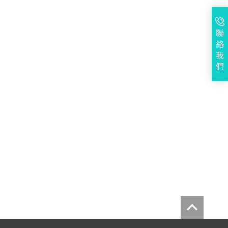
聯
絡
我
們