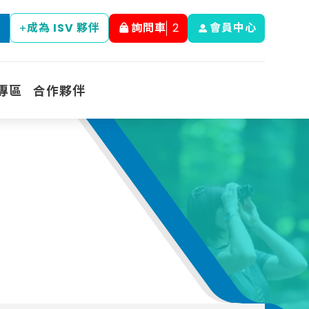
成為 ISV 夥伴
詢問車
2
會員中心
專區
合作夥伴