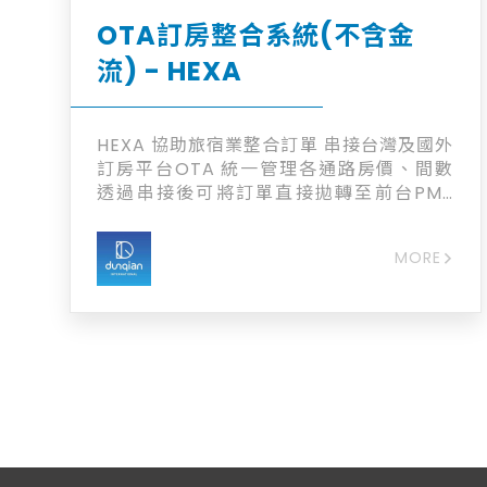
OTA訂房整合系統(不含金
流) - HEXA
HEXA 協助旅宿業整合訂單 串接台灣及國外
訂房平台OTA 統一管理各通路房價、間數
透過串接後可將訂單直接拋轉至前台PMS
整合渠道管理價格與庫存、訂單 產品價格是
訂單抽%，詳細方案內容歡迎洽詢
MORE