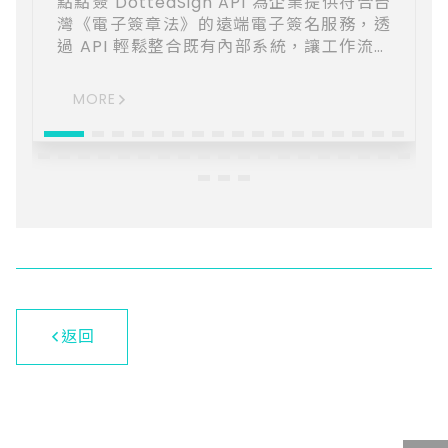
點點簽 DottedSign API 為企業提供符合台
灣《電子簽章法》的遠端電子簽名服務，透
過 API 輕鬆整合既有內部系統，讓工作流程
完整不中斷。 ⬥自動化文件簽署：整合點點
簽至組織內部系統，優化文件電子簽署及管
MORE
理流程，相較於傳統費時的紙本作業，更能
提升企業營運效率。 ⬥嚴密保護文件安全：
點點簽結合 PDF 技術，文件傳輸嚴格加密，
確保文件未經竄改且具備符合法律效力的電
子簽名。 ⬥文件自動歸檔：導入點點簽
API，系統可完整追蹤文件狀態，在系統內即
時獲取通知，並將完成簽署的文件輕鬆歸
檔。
返回