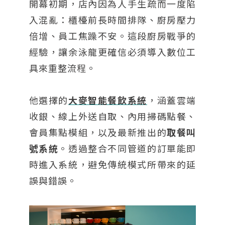
開幕初期，店內因為人手生疏而一度陷
入混亂：櫃檯前長時間排隊、廚房壓力
倍增、員工焦躁不安。這段廚房戰爭的
經驗，讓余泳龍更確信必須導入數位工
具來重整流程。
他選擇的
大麥智能餐飲系統
，涵蓋雲端
收銀、線上外送自取、內用掃碼點餐、
會員集點模組，以及最新推出的
取餐叫
號系統
。透過整合不同管道的訂單能即
時進入系統，避免傳統模式所帶來的延
誤與錯誤。