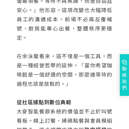
螢幕領餐。等待不再焦躁，而是自由且
安心。」他形容。這項改變也大幅降低
員工的溝通成本。前場不必再反覆喊
號，廚房能專心出餐，整體秩序更穩
定。
在余泳龍看來，這不僅是一個工具，而
是一種經營哲學的延伸。「當你希望咖
聯
啡館是一個舒適的空間，那麼連等待的
絡
我
過程也該是放鬆的。」
們
從社區據點到數位典範
大麥智能餐飲系統的價值並不止於叫號
看板。線上訂餐、掃碼點餐與會員模組