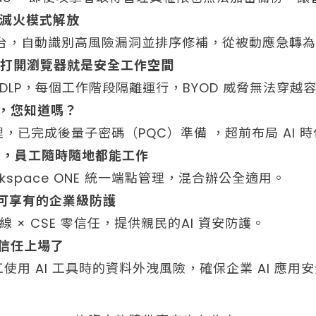
 從滅火模式解放
平台，自動識別高風險漏洞並排序修補，從被動應急轉
ies｜打開瀏覽器就是安全工作空間
 DLP，每個工作階段隔離運行，BYOD 威脅無法穿
前，您知道嗎？
，已完成後量子密碼（PQC）準備 ，超前布局 AI 
公司，員工隨時隨地都能工作
Workspace ONE 統一端點管理，混合辦公全適用。
業也可享有的企業級防護
連線 × CSE 零信任，提供親民的AI 資安防護。
！零信任上場了
用 AI 工具時的資料外洩風險，確保企業 AI 應用