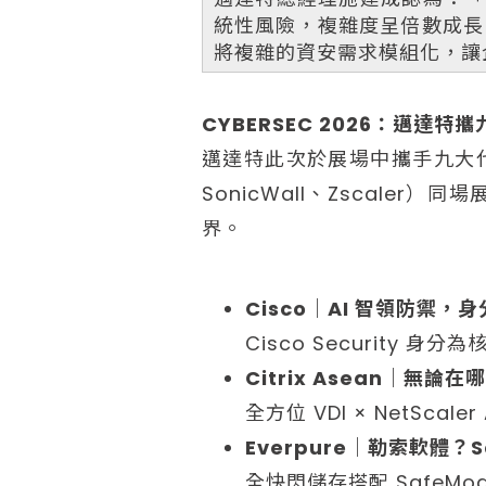
統性風險，複雜度呈倍數成長
將複雜的資安需求模組化，讓企
CYBERSEC 2026：邁達
邁達特此次於展場中攜手九大代理品牌（
SonicWall、Zscal
界。
Cisco｜AI 智領防禦
Cisco Security
Citrix Asean｜無論
全方位 VDI × NetSc
Everpure｜勒索軟體？S
全快閃儲存搭配 Safe