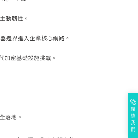
為主動韌性。
越容器邊界進入企業核心網路。
時代加密基礎設施挑戰。
聯
絡
安全落地。
我
們