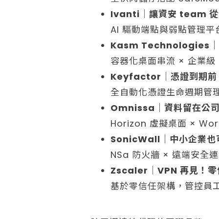
Ivanti｜讓資安 team
AI 驅動端點與弱點管理
Kasm Technolog
容器化桌面串流 × 企業級
Keyfactor｜憑證到期
全自動化憑證生命週期管理
Omnissa｜資料留在
Horizon 虛擬桌面 × 
SonicWall｜中小企
NSa 防火牆 × 遠端安全
Zscaler｜VPN 再見
基於零信任架構，管控員工使