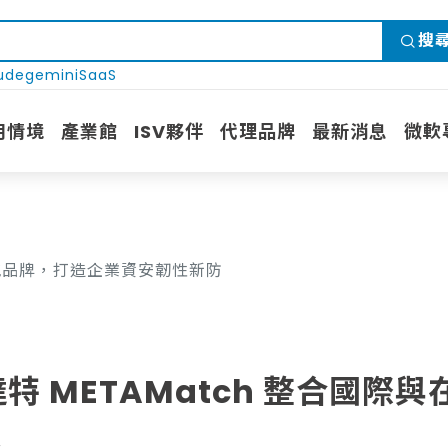
搜
ude
gemini
SaaS
用情境
產業館
ISV夥伴
代理品牌
最新消息
微軟
與在地品牌，打造企業資安韌性新防
達特 METAMatch 整合國際
線