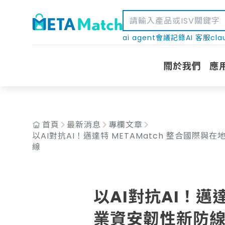
ai agent
會議記錄
AI 客服
cla
關於我們
應
首頁
最新消息
專欄文章
以AI對抗AI！邁達特 METAMatch 整合國際
線
以AI對抗AI！邁
業資安韌性新防