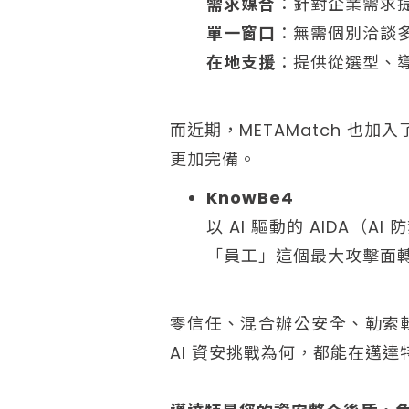
需求媒合
：針對企業需求
單一窗口
：無需個別洽談
在地支援
：提供從選型、
而近期，METAMatch 也加
更加完備。
KnowBe4
以 AI 驅動的 AIDA
「員工」這個最大攻擊面
零信任、混合辦公安全、勒索軟
AI 資安挑戰為何，都能在邁達特