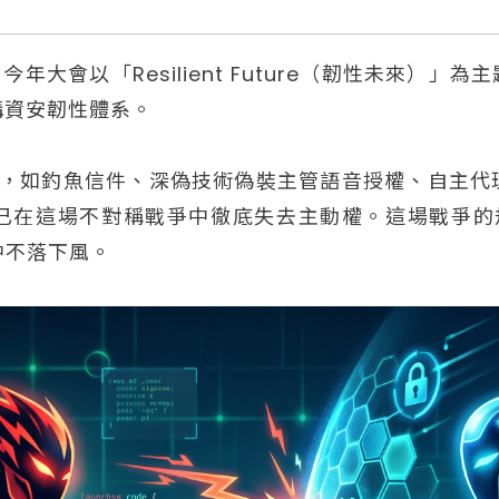
今年大會以「Resilient Future（韌性未來）」
構資安韌性體系。
攻擊，如釣魚信件、深偽技術偽裝主管語音授權、自主
已在這場不對稱戰爭中徹底失去主動權。這場戰爭的
中不落下風。