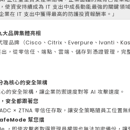
，使資安持續成為 IT 支出中成長動能最強的關鍵領
業在 IT 支出中獲得最高的防護投資報酬率。」
特攜九大品牌集體亮相
Cisco、Citrix、Everpure、Ivanti、Kasm
er）同場展出，從零信任、端點、雲端、儲存到憑證管理
，身分為核心的安全架構
 身分為核心的安全架構，讓企業防禦速度對等 AI 攻擊速度。
在哪，安全都跟著您
aler ADC × ZTNA 零信任存取，讓安全策略隨員工位置
afeMode 幫您擋
Mode ，即使攻擊者取得管理員權限也無法加密備份，