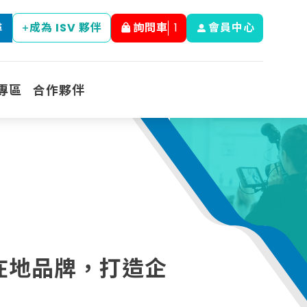
成為 ISV 夥伴
詢問車
1
會員中心
尋
專區
合作夥伴
與在地品牌，打造企