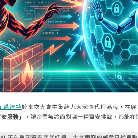
e 邁達特
於本次大會中集結九大國際代理品牌，在展場
資安服務」
，讓企業無論面對哪一種資安挑戰，都能在
AI 正在重塑資安產業結構，企業面臨的威脅已從單