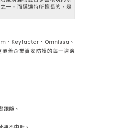
域之一。而邁達特所擅長的，是
、Keyfactor、Omnissa、
，完整覆蓋企業資安防護的每一道邊
無縫跟隨。
讓營運不中斷。