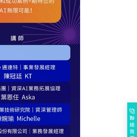
聯
絡
我