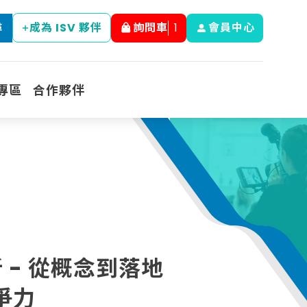
成為 ISV 夥伴
詢問車
1
會員中心
尋
專區
合作夥伴
革新 - 從概念到落地
爭力