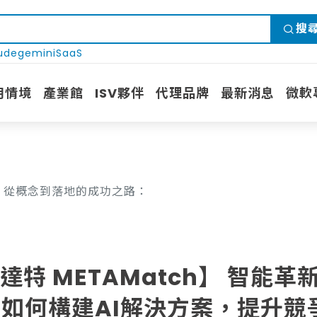
搜
ude
gemini
SaaS
用情境
產業館
ISV夥伴
代理品牌
最新消息
微軟
革新 - 從概念到落地的成功之路：
｜邁達特 METAMatch】 智能
如何構建AI解決方案，提升競