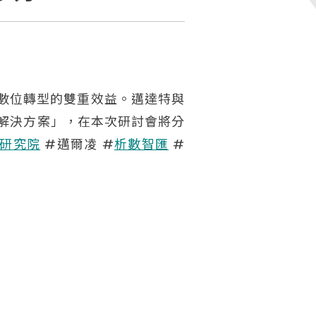
命與數位轉型的雙重效益。邁達特與
建AI解決方案」，在本次研討會將分
研究院
#邁爾凌 #
析數智匯
#