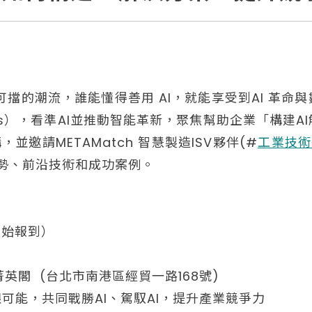
勢不可擋的潮流，誰能懂得善用 AI，就能享受到AI 革
logies），看準AI並推動智能革新，聚焦幫助企業「構
」架構，並邀請METAMatch 智慧製造ISV夥伴(#
工業技術
趨勢、前沿技術和成功案例。
0 開始報到）
英閣 (台北市南港區經貿一路168號)
可能，共同戰勝AI、駕馭AI，提升產業競爭力