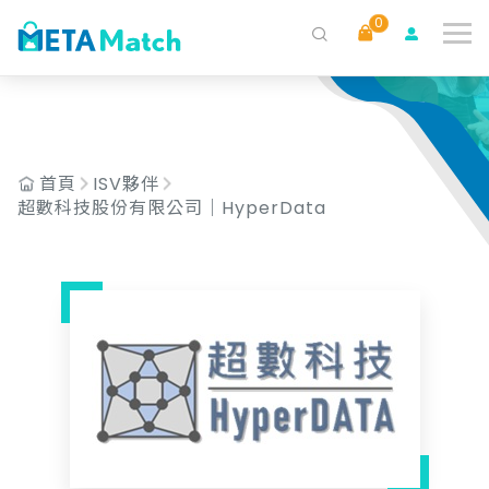
AND c.isv_id = '250'
0
搜尋
ai agent
會議記錄
AI 客服
claude
gemini
SaaS
首頁
ISV夥伴
超數科技股份有限公司｜HyperData