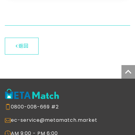
控管權限、追蹤 Token 成本、監控 AI 使用狀
化售後服務體系。 加入詢問車，進一步了解如
況，並支援公有雲、私有雲與地端混合部署，
何打造智慧售服系統
滿足資安法規與 AI 治理需求。 平台以 「統一
入口、集中治理、智慧運營」 為核心理念，提
供完整的企業 AI 管理能力： 🔹 統一入口 提
供企業員工、AI 應用及 AI 智能體的單一入
口，整合不同 AI 服務，打造一致且便利的使
返回
用體驗，提升工作效率。 🔹 集中治理 建立完
善的權限控管、存取管理、安全防護與稽核機
制，確保企業 AI 符合資訊安全與法規要求，
降低管理風險。 🔹 AI 應用與智能體管理 集中
管理企業所有 AI 應用、AI Agent 與模型，涵
蓋部署、更新、維護及生命週期管理，確保穩
定且安全運行。 🔹 企業知識整合 整合企業內
部文件、資料庫及多元知識來源，建立企業知
識庫，讓 AI 能快速理解企業知識並提供精準
0800-008-669 #2
回答。 🔹 營運監控與洞察 透過即時監控、數
據分析及視覺化儀表板，掌握 AI 使用狀況、
ec-service@metamatch.market
效能與趨勢，協助管理者進行智慧決策。 🔹
成本與用量管理 完整追蹤 AI 使用次數、
AM 9:00 - PM 6:00