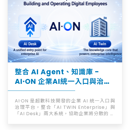
產。 【解決什麼問題】 資深工程師離職，帶
走的往往不只是年資，還有十幾年累積的維修
判斷力。這類經驗大多沒有文件化，散落在對
話紀錄、個人筆記、甚至只存在記憶裡。AI
Twin 把這些內容整理進統一的知識庫，讓新
進人員或客戶在遇到相同問題時，能立即查到
過去的處理方式，不必重新摸索。 【跨平台整
合：AI Twin + Qme】 AI Twin 可與 LINE
APP、Web 端 AI 助理 Qme 串接，建立跨平
台的智慧問答服務。客戶或工程師無論在遠端
或現場，都能即時取得售後服務解答。每一則
整合 AI Agent、知識庫 -
回覆會同時附上知識來源，讓使用者能自行核
對答案依據，確保資訊正確、透明、可信任。
AI·ON 企業AI統一入口與治理
【知識治理機制】 企業知識需要有人維護，不
平台
能只靠系統自動累積。AI Twin 支援多層次的
知識管理與權限控管，不同部門可依授權範圍
AI·ON 是超數科技開發的企業 AI 統一入口與
進行知識的維護、審核與更新，確保內容持續
治理平台，整合「AI TWIN Enterprise」與
正確且一致，而不是隨時間累積出一堆過時或
「AI Desk」兩大系統，協助企業將分散的 AI
互相矛盾的答案。 透過這套架構，企業能完整
應用、AI Agent、模型與知識庫，統一收斂
保存並傳承組織知識，避免人員流動造成的經
到單一入口進行管理。企業可透過 AI·ON 集中
驗斷層，同時建立起具備即時支援能力的智慧