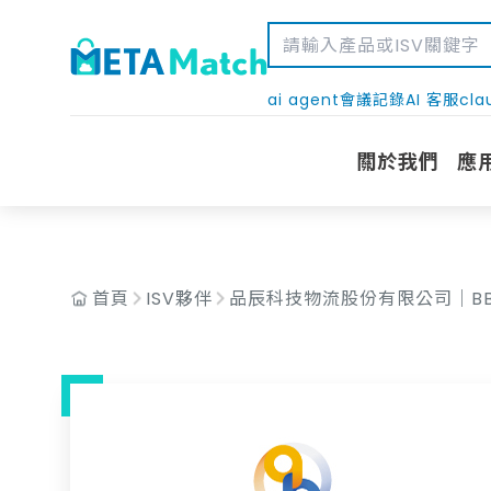
AND c.isv_id = '174'
ai agent
會議記錄
AI 客服
cla
關於我們
應
首頁
ISV夥伴
品辰科技物流股份有限公司｜BBT