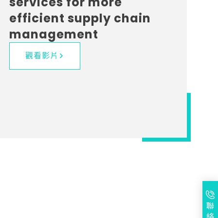
services for more
efficient supply chain
management
觀看影片
聯
絡