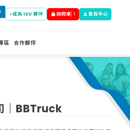
尋
成為 ISV 夥伴
詢問車
1
會員中心
專區
合作夥伴
BBTruck