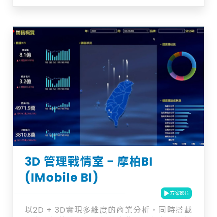
增加盈利 + 大師級營運管理在指尖
3D 管理戰情室 - 摩柏BI
(IMobile BI)
方案影片
以2D + 3D實現多維度的商業分析，同時搭載