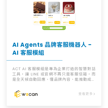
不同於單一任務的 Agent，AI Workflow 將
任務拆解為結構化步驟——從資料擷取、語意
比對、法規檢索到最終回覆，每一步都能追
蹤、監控、驗證。讓多個 AI 協作分工：一個
Agent 負責搜尋，一個 Agent 負責判斷，一
個 Agent 負責生成報告，每個子任務還能彼
此校正檢查，大幅提升準確率與穩定性。 當組
織要擴充新任務，只需新增節點即可，無須重
AI Agents 品牌客服機器人 -
構整套系統。知識得以沉澱、流程能重複使
AI 客服模組
用，AI 也能隨業務演進而持續成長。
ACT AI 客服模組是專為企業打造的智慧對話
工具，讓 LINE 或官網不再只是客服信箱，而
是全天候自動回應、懂品牌內容、能推動成交
的 AI 助理。無論您是電商、服務業還是接案
職人，都能輕鬆導入、即時應用、有效減少客
查看更多
服負擔。 我們採用 Amazon AWS 的企業級
AI 架構，並結合自有後台進行深度訓練與知識
管理，提供更高的靈活性與品牌控制權。 不只