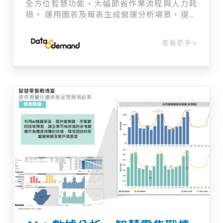
全方位智慧功能，大幅節省作業流程與人力耗
損。 ​運用圖表及報表生成營運分析場景，提供
製造、零售業等大型組織數據化決策的最佳捷
徑。 【數據連接】支持多種數據庫、雲端服務
查看更多
和 API 【數據準備與管理】使用視覺化 ETL
工作流進行高效處理，並按權限進行協作，集
中管理數據集和模型。 【數據建模與分析】提
供零代碼工具給業務人員，通過視覺化界面進
行協作。 【指標成果與應用】數據集和模型可
發布並共享並支持多平台同步和即時交互功
能，並能通過 API 輸出服務。