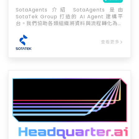
SotaAgents 介紹 SotaAgents 是由
SotaTek Group 打造的 AI Agent 建構平
台。我們協助各類組織將資料與流程轉化為智
慧型 AI Agent，以提升效率、減少人工作
業，並為公民、客戶及員工提供更優質的服
查看更多
務。 透過 SotaAgents，您可以： 讓資料具
備 AI 應用能力 —— 處理與組織文件、表單及
法規（支援多語言），使其可無縫應用於 AI。
打造專屬 AI Agent —— 從客服、流程自動化
到報表產出，依照在地需求量身訂製。 輕鬆整
合 —— 可連接網站、聊天應用（LINE、
Zalo、Telegram、Facebook）、電子郵
件、CRM/ERP 或政府入口網站。 安全合規
—— 支援雲端或本地部署，以符合政府與企業
IT 要求。 針對 政府機構，SotaAgents 已協
助培訓人員將 AI 應用於日常流程，並建置
「法律 AI Agent」，快速且精準地查詢法規
與政策。 針對 企業客戶，我們已與日本、美
國及越南超過 20 家企業合作，涵蓋物流、零