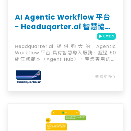
售與旅遊觀光產業，協助提升客戶互動、銷售
成果與內部營運效率。
AI Agentic Workflow 平台
- Headuqarter.ai 智慧協作
平台
方案影片
Headquarter.ai 提供強大的 Agentic
Workflow 平台 具有智慧導入服務、超過 50
組任務範本（Agent Hub）、產業專用的任
務特化模組（RAG Adapters）以及支援企業
專屬帳號部署（ BYOA）。協助企業組織讓 AI
查看更多
真正參與複雜工作流程，提升決策準確率、加
速作業效率，同時強化流程治理與風險控管。
你可能已經嘗試： 將ChatGPT串進內部服
務，但回答難以維護 上了外部模型，但知識更
新與安全性難以掌控 使用AI Agent，但高監
管組織企業難以治理與稽核，也無法追蹤流程
決策過程 Headquarter.ai 的平台專為研究許
多 AI Agent、AI 專案導入、但想進一步設計
更完整、更複雜、更能控制的AI Workflow。