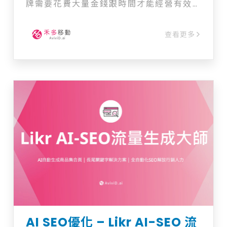
牌需要花費大量金錢跟時間才能經營有效的
SEO。 「Likr 文案大師」是AI自動產文，只要
輸入2-3個關鍵字，設定受眾輪廓，就會產出
查看更多
台式語感的SEO文章，省去複雜的指令就能生
成文章，是行銷團隊最好的AI產文工具。 提供
功能： 1. 即時呈現站內外關鍵字 2.提供關鍵字
輿情分析表現 3.提及關鍵字之文章彙整 4.即時
偵測關鍵字流量來源 5.輸入關鍵字即能生成標
題 解決痛點： 1.​降低人力時間成本快速產文章
2.符合SEO內容文章
AI SEO優化 – Likr AI-SEO 流