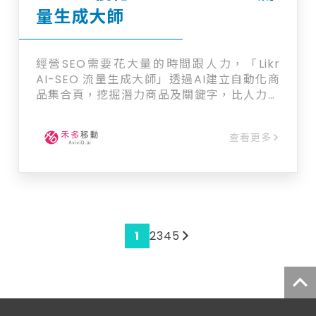
量生成大師
經營SEO需要花大量的時間跟人力，「Likr
AI-SEO 流量生成大師」透過AI建立自動化商
品集合頁，挖掘潛力商品及關鍵字，比人力挑
選還要精準省時，同步也能幫助品牌網站優化
搜尋頁排名，為主網站帶入新流量，輕鬆經營
查看更多
冷門關鍵字、長尾關鍵字。 自動產生：關鍵字
集合頁 ​＊為品牌網站導入創新流量 ＊子網域
快速導入 ＊自動抓取並持續更新關鍵字組合
＊為網站增加自然搜尋流量 ＊長尾關鍵字帶來
驚人成效
1
2
3
4
5