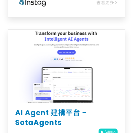
查看更多
建立第一方資料資產 - 建立 360° 受眾輪廓，
自動貼標與分群 - 即時更新、觸發互動節點
▌AI Agent：驅動自動執行 - 多場景任務應
用：廣告優化、內容生成、數據分析報告、訊
息推播 - 智慧條件判斷：支援內外部數據偵測
條件 - 全流程自動化：從資料整合 → 條件設
定 → 任務執行 → 成效回報，一站式完成 想
要進一步了解方案內容嗎? 歡迎加入詢問車與
我們洽詢!
AI Agent 建構平台 -
SotaAgents
方案影片