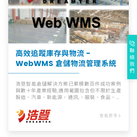
聯
高效追蹤庫存與物流 -
絡
WebWMS 倉儲物流管理系統
我
們
浩登智能倉儲解決方案已累積數百件成功案例
與數十年產業經驗,適用範圍包含但不限於生產
製造、汽車、新能源、通訊,、服裝、食品、物
流...等領域。是一套自動化、智能化、跨平台
的高效追蹤庫存與物流解決方案。 浩登WMS
查看更多
具有彈性擴充的系統架構,可搭配ASRS、四向
穿梭車、AGV等自動倉儲硬體，並整合PDA、
RFID、手持條碼設備、標籤印表機、機械手