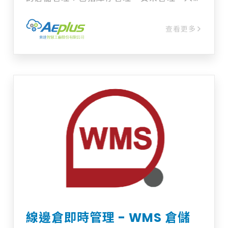
和出庫管理等功能，幫助您實現更高效的倉儲
運作。 2. 訂單處理優化：自動化訂單處理流
查看更多
程，提高處理速度和準確性，減少錯誤。 3.
庫存追蹤和管理：實時監控庫存狀況，幫助您
做出更明智的庫存管理決策，減少庫存損失。
4. 報表和分析：提供豐富的報表和分析功能，
讓您了解倉儲運作情況，優化流程。 5. 系統
集成：與其他系統無縫集成，如ERP系統，提
高整體企業運作效率。
線邊倉即時管理 - WMS 倉儲