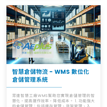
臂、輸送線等周邊。 系統內建鼎新、SAP、
Oracle等知名品牌ERP接口，可輕鬆實現系
統整合。使用者介面預設提供繁體中文/簡體
中文/英文等多語系功能，並可依客戶需求彈
性擴充需要支援的語系。 一套系統可同時支援
多倉庫管理，包含平置倉與自動庫。完整的專
案管理流程與售後服務保障使用者持續得到優
質服務。 立即加入詢問車洽詢，了解更多！
智慧倉儲物流 - WMS 數位化
倉儲管理系統
眾達智慧工廠WMS幫助您實現倉儲管理的智
慧化，提高運作效率，降低成本。 1. 功能強大
的倉儲管理：包括庫存管理、貨架管理、入庫