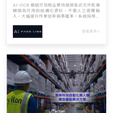
AI-OCR 模組可協助企業快速將各式文件影像
轉換為可用的結構化資料，不需人工逐欄輸
入，大幅提升作業效率與準確率。系統採用深
度學習影像辨識技術，針對一般文件的標準拍
攝情境提供高精準度的文字解析服務，並支援
查看更多
欄位定位與資料後處理，適用於大量文件自動
化流程。 使用情境示例: 大量文件建檔（合
約、申請書、表單） 金融/保險業批次文件上
傳與資料擷取 醫療檢查表、同意書結構化 企
業內部行政文件自動化輸入 第三方平台提供客
戶端資料上傳與自動解析 導入效益: 降低人工
輸入成本 60–90% 縮短文件處理時間由數分
鐘 → 數秒 降低人為輸入錯誤 提升流程自動化
程度，便於後續串接 API、資料庫與 AI 系統