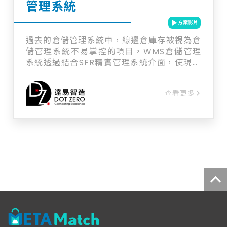
管理系統
方案影片
過去的倉儲管理系統中，線邊倉庫存被視為倉
儲管理系統不易掌控的項目，WMS倉儲管理
系統透過結合SFR精實管理系統介面，使現場
人員使用同一平台領退料，即可達成庫存即時
異動管理，使盤點效率提高、庫存成本降低、
查看更多
餘料有效再利用。 【五大功能】 ◆ 線邊倉移
轉 ◆ 線上盤點 ◆ 進銷貨管理 ◆ 批號管理 ◆
物料篩選分析