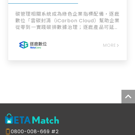
碳管理相關系統成為綠色企業指標配備，逐鹿
數位「雲碳封清（iCarbon Cloud）幫助企業
從零到一實踐碳排數據治理；逐鹿產品可延伸
應用的彈性，更有助於企業建立系統化的碳管
理機制。 一站式全面盤查 針對熱源對症下
MORE
藥、數據即時更新，再導入大數據應用、可視
化報告呈現，綠色成果一目瞭然 數位轉型總體
規畫服務：為企業量身定制數位轉型戰略，並
將戰略有效貫徹於流程中，為企業達成「經營
戰略」與「運營資訊架構」之間的一致性。 企
業綠色轉型之路，首選逐鹿數位為您築路 歡迎
加入詢問車洽詢！
0800-008-669 #2