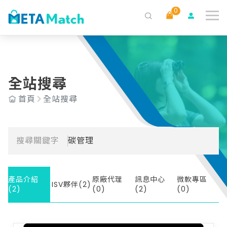
0
搜尋
ai agent
會議記錄
AI 客服
claude
gemini
SaaS
全站搜尋
首頁
全站搜尋
搜尋關鍵字
碳管理
產品介紹
原廠代理
訊息中心
微軟專區
ISV夥伴(2)
(2)
(0)
(2)
(0)