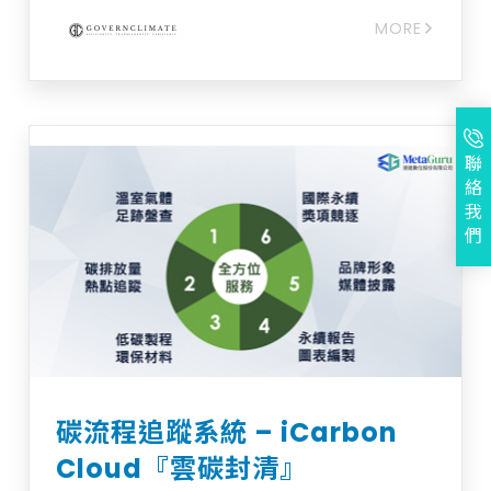
調用、分析、計算並建立報告與清冊，此外也
MORE
提供視覺化介面加速日常管理並發掘碳排放熱
點。 透過導入此碳管理工具，將可提升碳管理
專責團隊的日常工作效率，降低年度盤查與查
證時期的組織跨部門動員成本；此外也可作為
組織管理與保存歷年碳管理專案資料與文件的
工具，降低資料交接與溝通協作成本。
聯
絡
我
們
碳流程追蹤系統 – iCarbon
Cloud『雲碳封清』