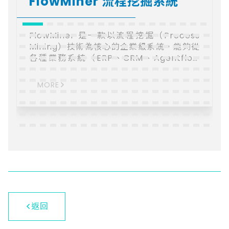
FlowMiner 流程挖掘系統
FlowMiner 是一款以流程挖掘（Process
Mining）技術為核心的企業級系統，能夠從
各種業務系統（ERP、CRM、Agentflow
等）的事件日誌中自動還原實際流程運行情
況。企業不需仰賴人工訪談或紙本記錄，
MORE
FlowMiner 便能自動建構可視化流程地圖，
揭示現有運作與理想設計之間的差距，進而
協助管理者快速找出瓶頸、優化執行效率，
並為自動化、合規稽核及持續改進提供強大
洞察。
返回