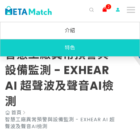
2
搜尋
介紹
ai agent
會議記錄
AI 客服
claude
gemini
SaaS
特色
智慧工廠異常預警與
設備監測 - EXHEAR
AI 超聲波及聲音AI檢
測
首頁
智慧工廠異常預警與設備監測 - EXHEAR AI 超
聲波及聲音AI檢測