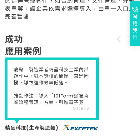
的延伸管理套件，如合約管理、文件管理、外部
表單等，讓企業依需求選擇導入，由單一入口來
完善管理
聯
絡
我
成功
們
應用案例
痛點：製造業者精呈科技企業內部
運作中，紙本簽核的問題一直是困
擾，導致運作效率低落。
推動作法：導入「101Form雲端商
業流程管理」方案，引進電子簽核
MORE
優化請料流程、教育訓練管理流
程，並加掛會議管理等模組，實現
了企業運作無紙化，加速運作效
精呈科技(生產製造類)
率。
逐一實現客戶投訴管理、保養保固