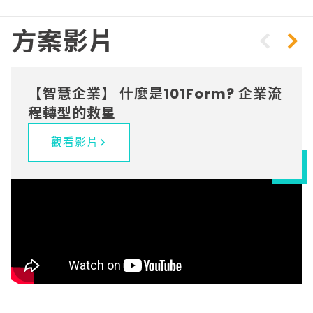
管理等模組，提供符合國際標準的
客戶服務，並進一步提升服務品
方案影片
質。
【智慧企業】 什麼是101Form? 企業流
程轉型的救星
觀看影片