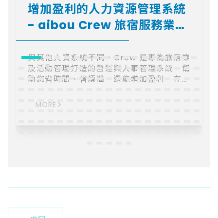
增加盈利的人力資源管理系統
- aibou Crew 旅宿服務業人
資系統
與其他人資系統不同，Crew 是專為旅宿業
及活動管理打造的營運與人事管理系統，幫
助您省時間、省煩惱，還能增加盈利。在大
缺工的時代，系統幫助您留下關鍵好員工。
+ 台灣唯一適合旅宿業及活動管理 + 員工也
MORE
愛用的自動人力管理 + 系統防呆為您避免勞
資糾紛 + 30秒算好薪水解放寶貴時間 + 合
法節省人事成本增加盈利 + 大師級營運管理
在指尖