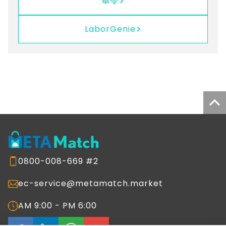
華苓
LaborGenie
0800-008-669 #2
ec-service@metamatch.market
AM 9:00 - PM 6:00