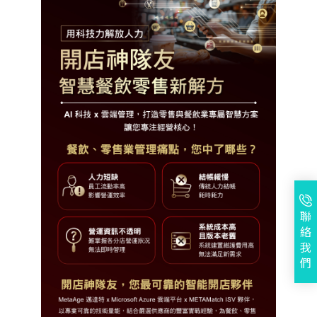
聯
絡
我
們