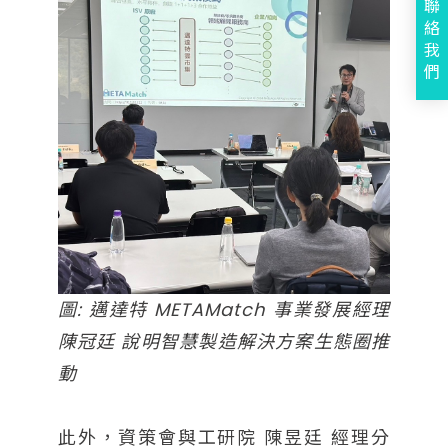
聯
絡
我
們
圖: 邁達特 METAMatch 事業發展經理
陳冠廷 說明智慧製造解決方案生態圈推
動
此外，資策會與工研院 陳昱廷 經理分