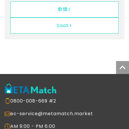
軟鑄
SaaS
0800-008-669 #2
ec-service@metamatch.market
AM 9:00 - PM 6:00