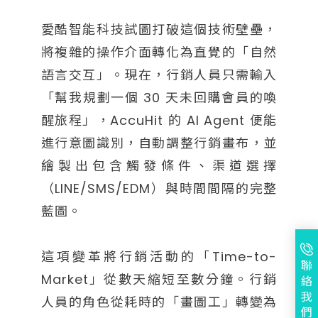
愛酷智能科技試圖打破這個技術壁壘，
將複雜的操作介面轉化為直覺的「自然
語言交互」。現在，行銷人員只需輸入
「幫我規劃一個 30 天未回購會員的喚
醒旅程」，AccuHit 的 AI Agent 便能
進行意圖識別，自動調整行銷畫布，並
繪製出包含觸發條件、渠道選擇
（LINE/SMS/EDM）與時間間隔的完整
藍圖。
這項變革將行銷活動的「Time-to-
聯
Market」從數天縮短至數分鐘。行銷
絡
我
人員的角色從耗時的「畫圖工」轉變為
們