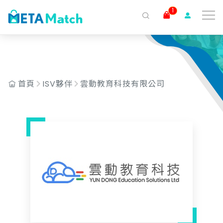
AND c.isv_id = '37'
1
搜尋
ai agent
會議記錄
AI 客服
claude
gemini
SaaS
首頁
ISV夥伴
雲動教育科技有限公司