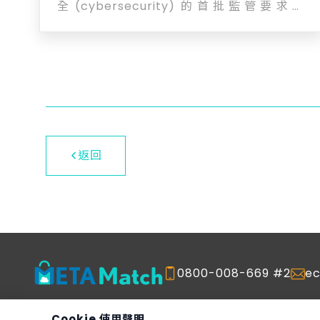
全 (cybersecurity) 的首批監管要求之
一。 RED 指令規定了無線電設備在 Health &
Safety、EMC、RF、Common Charger、
以及 Cybersecurity 的基本要求。歐盟委員
會於2022年和2023年先後發佈了Radio
Equipment Directive 補充授權法案 (EU)
2022/30和 (EU) 2023/2444，或簡稱 RED-
DA，規定品牌商與設備製造商在必須考
慮 RED 指令第3條第3款 (d)、(e) 和 (f) 中規
定的三點網路安全基本要求，並將強制生效日
返回
期定於2025年8月1日。 ( see Official
Journal of the (EU) 2023/2444 -
https://eur-
lex.europa.eu/eli/reg_del/2023/2444/oj )
德國萊因 TUV 團隊依照歐盟無線設備指令
(RED) Article 3.3.d/e/f 資安要求。協助貴
公司團隊初步了解 RED 3.3.(d), (e), (f) 三項
法規對應的 EN 18031-1, EN 18031-2, 和 EN
0800-008-669 #2
e
18031-3 的三項新標準內容。 在 RED 指令
Article 3.3.中這三項網路安全基本要求涵蓋
Cookie 使用聲明