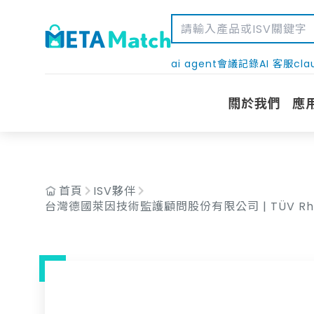
AND c.isv_id = '155'
ai agent
會議記錄
AI 客服
cla
關於我們
應
首頁
ISV夥伴
台灣德國萊因技術監護顧問股份有限公司 | TÜV Rhein