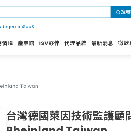
搜尋
ude
gemini
SaaS
用情境
產業館
ISV夥伴
代理品牌
最新消息
微軟
land Taiwan
台灣德國萊因技術監護顧問股
Rheinland Taiwan