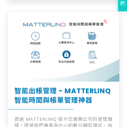
化您的業務運營。透過 AI 驅動的利衝搜尋
們
（法律）功能加速您的專案導入，智能捕捉可
計費的時間和費用，並通過自動化的帳單處理
流程縮短帳單週期。與 Microsoft 365 無縫
整合，提升您的電子郵件和文件管理體驗。 我
們的分析平台為公司領導者提供實時業務洞察
和可操作的智慧。立即採用專業行業的最佳實
踐，實現卓越運營並提高盈利能力。另外，
MATTEROOM與Microsoft 365、Google
Workspace的高度整合提供您完整的一體化
解決方案。 歡迎加入詢問車洽詢及預約Demo
智能出帳管理 - MATTERLINQ
智能時間與帳單管理神器
透過 MATTERLINQ 提升您服務公司的管理層
級！透過我們專案為中心的數位轉型模式，加