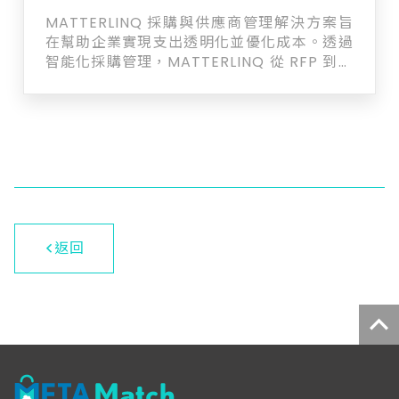
MATTERLINQ 採購與供應商管理解決方案旨
在幫助企業實現支出透明化並優化成本。透過
智能化採購管理，MATTERLINQ 從 RFP 到付
款的流程皆可自動化，減少手動操作，提升效
率。 MATTERLINQ 與 Microsoft 365 高度
整合，企業可以在熟悉的環境中無縫操作，進
一步提高工作效率和協作能力。在供應商管理
方面，企業可輕鬆進行競爭性採購活動，並評
估供應商的可靠性和品質，確保符合高標準。
此外，系統還支援合約生命周期管理，縮短合
約處理周期，並減少法律風險。
MATTERLINQ 內建的數據分析工具提供深刻
返回
洞察，支持企業以數據為基礎的決策，協助企
業年省 15% 以上的支出。MATTERLINQ 不僅
是供應商管理工具，更是企業提升競爭力的重
要夥伴。