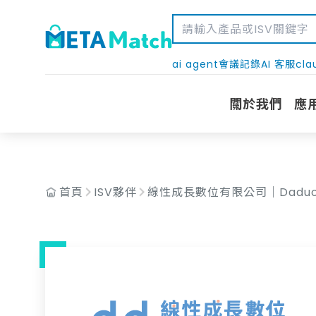
AND c.isv_id = '256'
ai agent
會議記錄
AI 客服
cla
關於我們
應
首頁
ISV夥伴
線性成長數位有限公司｜Daduo d