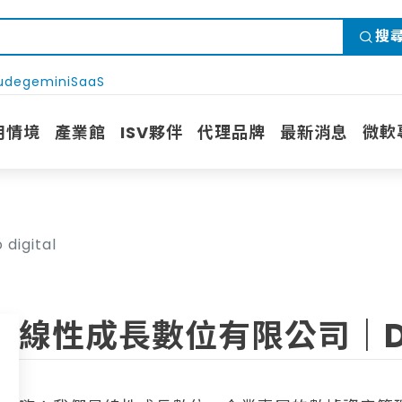
搜
ude
gemini
SaaS
用情境
產業館
ISV夥伴
代理品牌
最新消息
微軟
igital
線性成長數位有限公司｜Dadu