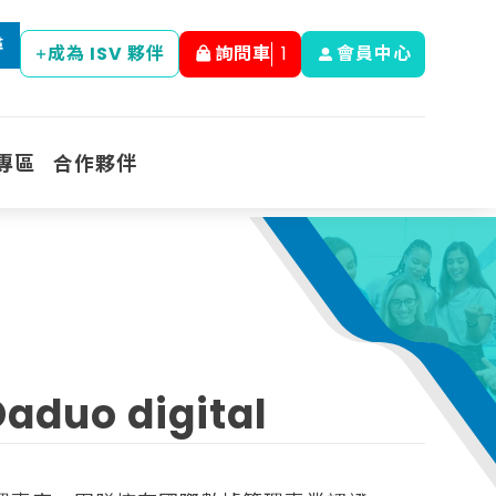
尋
成為 ISV 夥伴
詢問車
1
會員中心
專區
合作夥伴
o digital