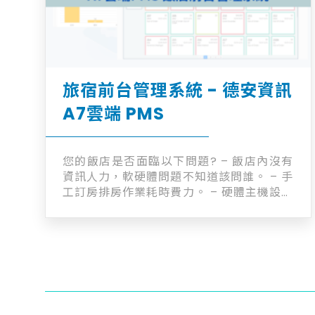
旅宿前台管理系統 - 德安資訊
A7雲端 PMS
您的飯店是否面臨以下問題? – 飯店內沒有
資訊人力，軟硬體問題不知道該問誰。 – 手
工訂房排房作業耗時費力。 – 硬體主機設備
老舊，汰舊換新成本增加。 – 飯店人手不
足，有沒有工具能提高效率？ – 預計擴張飯
店版圖，系統是否還適用？ 德安資訊 A7雲
端PMS能為您帶來什麼? 【成本效益】 提供
價格合理且靈活的訂閱計劃，減少軟硬體成
本，並節省IT人員的成本。 【直觀易用的界
面】 擁有直觀易用的操作界面，讓飯店人員