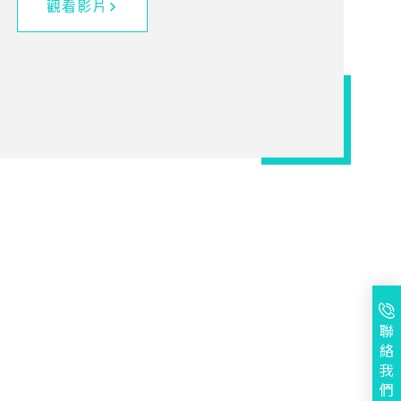
觀看影片
聯
絡
我
們