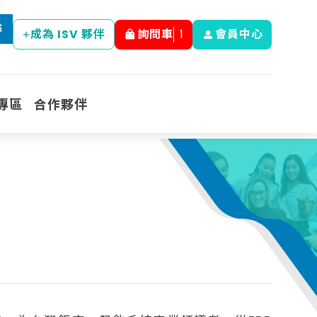
尋
成為 ISV 夥伴
詢問車
1
會員中心
專區
合作夥伴