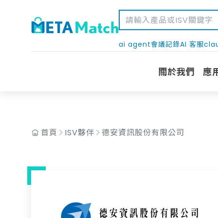
AND c.isv_id = '106'
ai agent
會議記錄
AI 客服
cla
關於我們
應
首頁
ISV夥伴
德安資訊股份有限公司