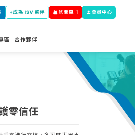
成為 ISV 夥伴
詢問車
1
會員中心
尋
專區
合作夥伴
保護零信任