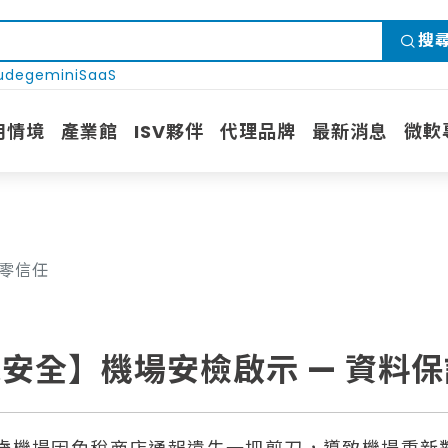
搜
ude
gemini
SaaS
用情境
產業館
ISV夥伴
代理品牌
最新消息
微軟
護零信任
安全】機場安檢啟示 — 資料