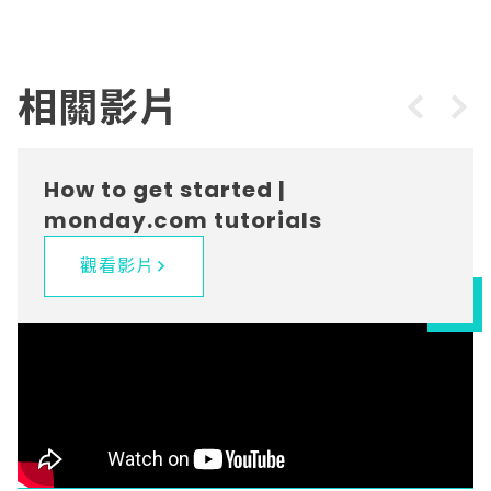
相關影片
How to get started |
monday.com tutorials
觀看影片