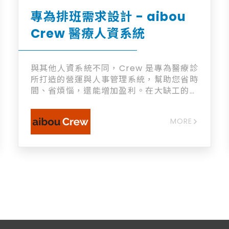
專為排班需求設計 - aibou
Crew 醫療人資系統
與其他人資系統不同，Crew 是專為醫療診
所打造的營運與人事管理系統，幫助您省時
間、省煩惱，還能增加盈利。在大缺工的時
代，系統幫助您留下關鍵好員工。 + 台灣唯
一為現場管理打造 + 員工也愛用的自動人力
MORE
管理 + 系統防呆為您避免勞資糾紛 + 30秒
算好薪水解放寶貴時間 + 合法節省人事成本
增加盈利 + 大師級營運管理在指尖