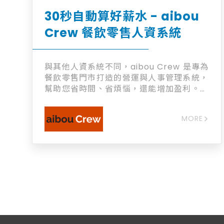
30秒自動算好薪水 - aibou
Crew 餐飲零售人資系統
與其他人資系統不同，aibou Crew 是專為
餐飲零售門市打造的營運與人事管理系統，
幫助您省時間、省煩惱，還能增加盈利。在
大缺工的時代，系統幫助您留下關鍵好員
工。 + 台灣唯一為餐飲零售門市打造 + 員
MORE
工也愛用的自動人力管理 + 系統防呆為您避
免勞資糾紛 + 30秒算好薪水解放寶貴時間
+ 合法節省人事成本增加盈利 + 大師級營運
管理在指尖