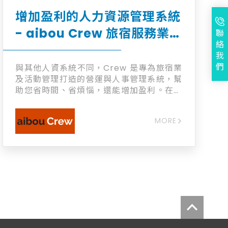
增加盈利的人力資源管理系統
- aibou Crew 旅宿服務業人
聯
絡
資系統
我
們
與其他人資系統不同，Crew 是專為旅宿業
及活動管理打造的營運與人事管理系統，幫
助您省時間、省煩惱，還能增加盈利。在大
缺工的時代，系統幫助您留下關鍵好員工。
+ 台灣唯一適合旅宿業及活動管理 + 員工也
MORE
愛用的自動人力管理 + 系統防呆為您避免勞
資糾紛 + 30秒算好薪水解放寶貴時間 + 合
法節省人事成本增加盈利 + 大師級營運管理
在指尖