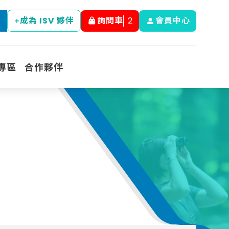
成為 ISV 夥伴
詢問車
2
會員中心
專區
合作夥伴